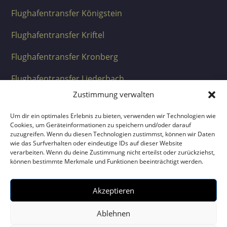
Flughafentransfer Königstein
Flughafentransfer Kriftel
Flughafentransfer Kronberg
Flughafentransfer Liederbach
Zustimmung verwalten
Flughafentransfer Neuenhain
Um dir ein optimales Erlebnis zu bieten, verwenden wir Technologien wie
Flughafentransfer Niedernhausen
Cookies, um Geräteinformationen zu speichern und/oder darauf
zuzugreifen. Wenn du diesen Technologien zustimmst, können wir Daten
Flughafentransfer Schwalbach
wie das Surfverhalten oder eindeutige IDs auf dieser Website
verarbeiten. Wenn du deine Zustimmung nicht erteilst oder zurückziehst,
können bestimmte Merkmale und Funktionen beeinträchtigt werden.
Akzeptieren
Impressum
|
Datenschutz
|
Cookie-Richtlinie
Ablehnen
(EU)
|
Sitemap